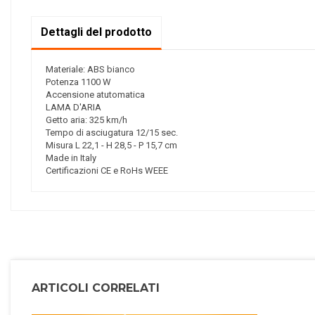
Dettagli del prodotto
Materiale: ABS bianco
Potenza 1100 W
Accensione atutomatica
LAMA D'ARIA
Getto aria: 325 km/h
Tempo di asciugatura 12/15 sec.
Misura L 22,1 - H 28,5 - P 15,7 cm
Made in Italy
Certificazioni CE e RoHs WEEE
ARTICOLI CORRELATI