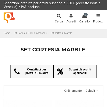
Spedizioni gratuite per ordini superiori a 350 € (eccetto isole e
Venezia) * IVA esclusa
0
Cerca
Accedi
Carrello
Prodotti
Home
Set Cortesia Hotel e Accessori
Set cortesia Marble
SET CORTESIA MARBLE
Contattaci per
Scopri gli sconti
prezzi su misura
applicabili
Ordinamento:
Default