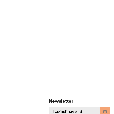
per ogni stanza da bagno
Le piscine, che siano all’aperto
Oltre a essere pratici e
oppure coperte, sono
funzionali, gli sgabelli per il
ambienti particolari,
bagno sono veri e propri
apprezzati soprattutto per
elementi d’arredo. Diventano
il benessere...
piani...
Leggi tutto
Leggi tutto
Newsletter