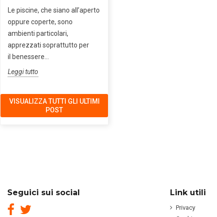
Le piscine, che siano all’aperto
Gli asciugamani elettrici sono
oppure coperte, sono
sempre più presenti nei bagni
ambienti particolari,
ad alto afflusso di utenti. Nei
apprezzati soprattutto per
servizi pubblici, nei...
il benessere...
Leggi tutto
Leggi tutto
VISUALIZZA TUTTI GLI ULTIMI
POST
Seguici sui social
Link utili
Privacy