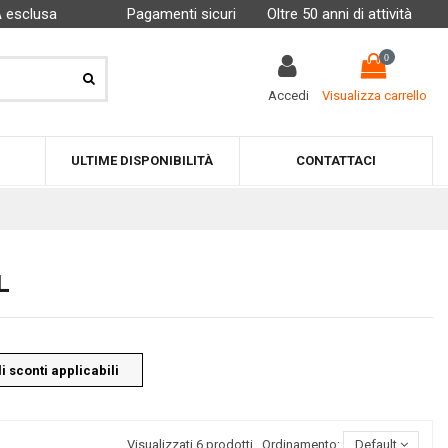
A esclusa
Pagamenti sicuri
Oltre 50 anni di attività
0
Accedi
Visualizza carrello
ULTIME DISPONIBILITÀ
CONTATTACI
L
i sconti applicabili
Visualizzati 6 prodotti
Ordinamento:
Default