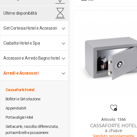
Ultime disponibilità
Set Cortesia Hotel e Accessori
Ciabatte Hotel e Spa
Accessori e Arredo Bagno hotel
Arredi e Accessori
Casseforti Hotel
Bollitori e Set colazione
Appendiabiti
Portavaligie Hotel
Articolo: 1366
CASSAFORTE HOTEL
Gettacarte, raccolta differenziata,
a chiave
portaombrelli e posacenere
Venduto singolarmente