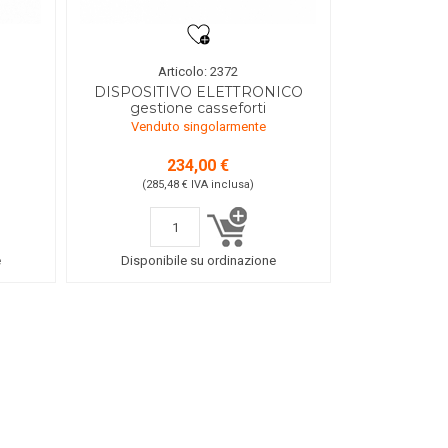
Articolo: 2372
DISPOSITIVO ELETTRONICO
gestione casseforti
Venduto singolarmente
234,00 €
(285,48 €
IVA inclusa
)
e
Disponibile su ordinazione
Detersivo per piatti in
Sacchi immondizia
formato mini
biodegradabili: praticità e