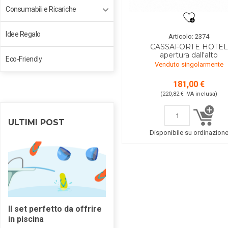
Consumabili e Ricariche
Idee Regalo
Articolo: 2374
CASSAFORTE HOTEL
apertura dall'alto
Eco-Friendly
Venduto singolarmente
181,00 €
(220,82 €
IVA inclusa
)
ULTIMI POST
Disponibile su ordinazion
Il set perfetto da offrire
Asciugamani elettrici:
in piscina
guida alla scelta