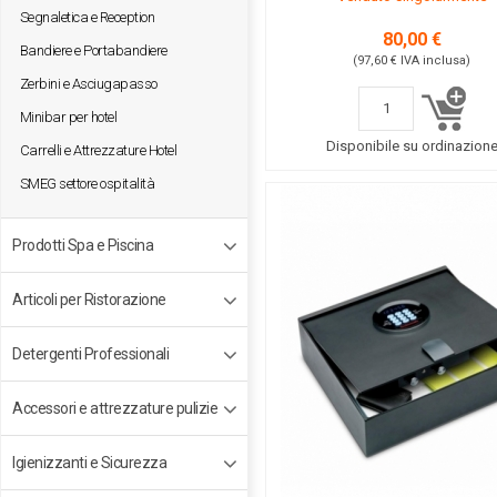
Segnaletica e Reception
80,00 €
Bandiere e Portabandiere
(97,60 €
IVA inclusa
)
Zerbini e Asciugapasso
Minibar per hotel
Disponibile su ordinazion
Carrelli e Attrezzature Hotel
SMEG settore ospitalità
Prodotti Spa e Piscina
Articoli per Ristorazione
Detergenti Professionali
Accessori e attrezzature pulizie
Igienizzanti e Sicurezza