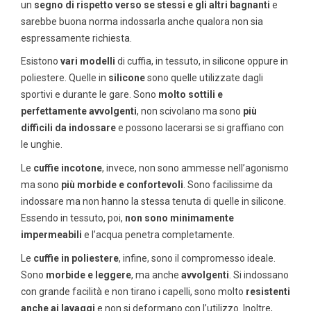
un
segno di rispetto verso se stessi e gli altri bagnanti
e
sarebbe buona norma indossarla anche qualora non sia
espressamente richiesta.
Esistono
vari modelli
di cuffia, in tessuto, in silicone oppure in
poliestere. Quelle in
silicone
sono quelle utilizzate dagli
sportivi e durante le gare. Sono
molto sottili e
perfettamente avvolgenti
, non scivolano ma sono
più
difficili da indossare
e possono lacerarsi se si graffiano con
le unghie.
Le
cuffie in
cotone
, invece, non sono ammesse nell’agonismo
ma sono
più morbide e confortevoli
. Sono facilissime da
indossare ma non hanno la stessa tenuta di quelle in silicone.
Essendo in tessuto, poi,
non sono minimamente
impermeabili
e l’acqua penetra completamente.
Le
cuffie in poliestere
, infine, sono il compromesso ideale.
Sono
morbide e leggere
, ma anche
avvolgenti
. Si indossano
con grande facilità e non tirano i capelli, sono molto
resistenti
anche ai lavaggi
e non si deformano con l’utilizzo. Inoltre,