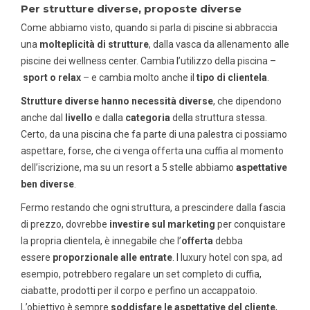
Per strutture diverse, proposte diverse
Come abbiamo visto, quando si parla di piscine si abbraccia
una
molteplicità di strutture
, dalla vasca da allenamento alle
piscine dei wellness center. Cambia l’utilizzo della piscina –
sport o relax
– e cambia molto anche il
tipo di clientela
.
Strutture diverse hanno necessità diverse
, che dipendono
anche dal
livello
e dalla
categoria
della struttura stessa.
Certo, da una piscina che fa parte di una palestra ci possiamo
aspettare, forse, che ci venga offerta una cuffia al momento
dell’iscrizione, ma su un resort a 5 stelle abbiamo
aspettative
ben diverse
.
Fermo restando che ogni struttura, a prescindere dalla fascia
di prezzo, dovrebbe
investire sul marketing
per conquistare
la propria clientela, è innegabile che l’
offerta
debba
essere
proporzionale alle entrate
. I luxury hotel con spa, ad
esempio, potrebbero regalare un set completo di cuffia,
ciabatte, prodotti per il corpo e perfino un accappatoio.
L’obiettivo è sempre
soddisfare le aspettative del cliente
,