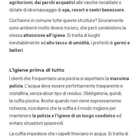
agriturismi
,
dai parchi acquatici
alle vasche riscaldate o
dotate di idromassaggio di
spa, resort e centri benessere
.
Cos’hanno in comune tutte queste strutture? Sicuramente
sono ambienti molto diversi tra loro, che però condividono la
stessa
attenzione all’igiene
. Si tratta di luoghi
inevitabilmente ad
alto tasso di umidità
, i preferiti di
germi e
batteri
.
L’igiene prima di tutto
I clienti che frequentano una piscina si aspettano la
massima
pulizia
. L’acqua deve essere perfettamente trasparente e
cristallina, senza alcun tipo di residuo. Obbligatoria, quindi,
la
cuffia piscina
. Anche quando non viene espressamente
richiesta, ricordiamo che la cuffia è il modo migliore per
mantenere
la pulizia e l’igiene di un luogo condiviso
ed
evitare situazioni spiacevoli.
La cuffia impedisce che i capelli finiscano in acqua. Si tratta di