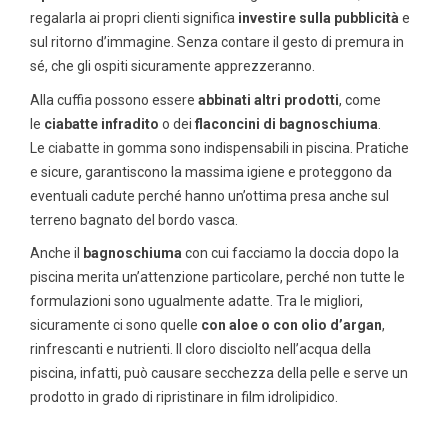
regalarla ai propri clienti significa
investire sulla pubblicità
e
sul ritorno d’immagine. Senza contare il gesto di premura in
sé, che gli ospiti sicuramente apprezzeranno.
Alla cuffia possono essere
abbinati altri prodotti
, come
le
ciabatte infradito
o dei
flaconcini di bagnoschiuma
.
Le
ciabatte in gomma
sono indispensabili in piscina. Pratiche
e sicure, garantiscono la massima igiene e proteggono da
eventuali cadute perché hanno un’ottima presa anche sul
terreno bagnato del bordo vasca.
Anche il
bagnoschiuma
con cui facciamo la doccia dopo la
piscina merita un’attenzione particolare, perché non tutte le
formulazioni sono ugualmente adatte. Tra le migliori,
sicuramente ci sono quelle
con aloe o con olio d’argan
,
rinfrescanti e nutrienti. Il cloro disciolto nell’acqua della
piscina, infatti, può causare secchezza della pelle e serve un
prodotto in grado di ripristinare in film idrolipidico.