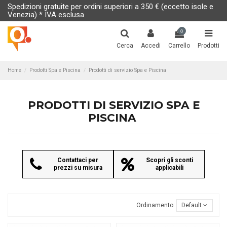
Spedizioni gratuite per ordini superiori a 350 € (eccetto isole e
Venezia) * IVA esclusa
0
Cerca
Accedi
Carrello
Prodotti
Home
Prodotti Spa e Piscina
Prodotti di servizio Spa e Piscina
PRODOTTI DI SERVIZIO SPA E
PISCINA
Contattaci per
Scopri gli sconti
prezzi su misura
applicabili
Ordinamento:
Default