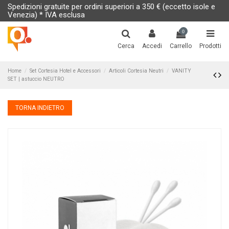
Spedizioni gratuite per ordini superiori a 350 € (eccetto isole e
Venezia) * IVA esclusa
0
Cerca
Accedi
Carrello
Prodotti
Home
Set Cortesia Hotel e Accessori
Articoli Cortesia Neutri
VANITY
SET | astuccio NEUTRO
TORNA INDIETRO