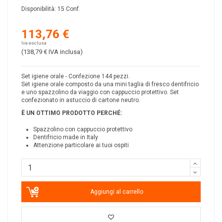
Disponibilità:
15 Conf.
113,76 €
Iva esclusa
(138,79 €
IVA inclusa
)
Set igiene orale - Confezione 144 pezzi.
Set igiene orale composto da una mini taglia di fresco dentifricio
e uno spazzolino da viaggio con cappuccio protettivo. Set
confezionato in astuccio di cartone neutro.
È UN OTTIMO PRODOTTO PERCH
É
:
Spazzolino con cappuccio protettivo
Dentifricio made in Italy
Attenzione particolare ai tuoi ospiti
Aggiungi al carrello