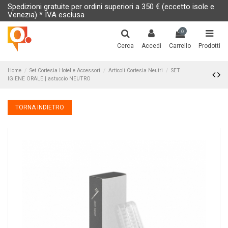
Spedizioni gratuite per ordini superiori a 350 € (eccetto isole e
Venezia) * IVA esclusa
0
Cerca
Accedi
Carrello
Prodotti
Home
Set Cortesia Hotel e Accessori
Articoli Cortesia Neutri
SET
IGIENE ORALE | astuccio NEUTRO
TORNA INDIETRO