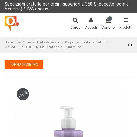
Spedizioni gratuite per ordini superiori a 350 € (eccetto isole e
Venezia) * IVA esclusa
0
Cerca
Accedi
Carrello
Prodotti
Home
Set Cortesia Hotel e Accessori
Dispenser Hotel ricaricabili
CREMA CORPO DISPENSER | ricaricabile Divinum uva
TORNA INDIETRO
-10%