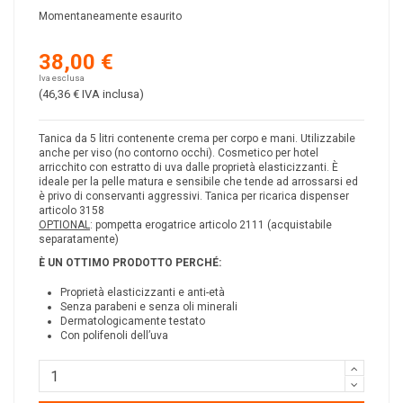
Momentaneamente esaurito
38,00 €
Iva esclusa
(46,36 €
IVA inclusa
)
Tanica da 5 litri contenente crema per corpo e mani. Utilizzabile
anche per viso (no contorno occhi). Cosmetico per hotel
arricchito con estratto di uva dalle proprietà elasticizzanti. È
ideale per la pelle matura e sensibile che tende ad arrossarsi ed
è privo di conservanti aggressivi. Tanica per ricarica dispenser
articolo 3158
OPTIONAL
: pompetta erogatrice articolo 2111 (acquistabile
separatamente)
È UN OTTIMO PRODOTTO PERCH
É
:
Proprietà elasticizzanti e anti-età
Senza parabeni e senza oli minerali
Dermatologicamente testato
Con polifenoli dell’uva