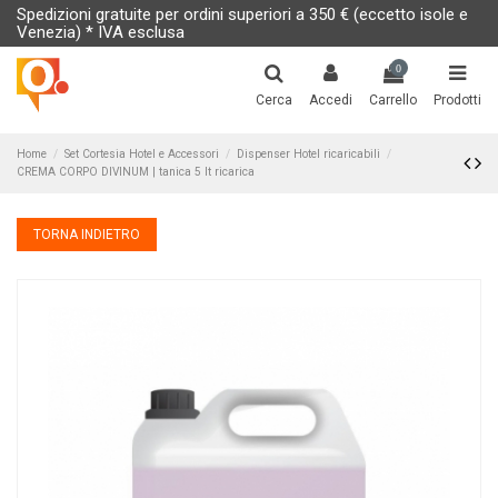
Spedizioni gratuite per ordini superiori a 350 € (eccetto isole e
Venezia) * IVA esclusa
0
Cerca
Accedi
Carrello
Prodotti
Home
Set Cortesia Hotel e Accessori
Dispenser Hotel ricaricabili
CREMA CORPO DIVINUM | tanica 5 lt ricarica
TORNA INDIETRO