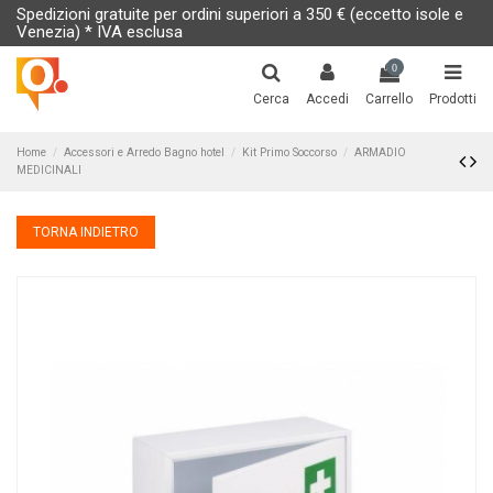
Spedizioni gratuite per ordini superiori a 350 € (eccetto isole e
Venezia) * IVA esclusa
0
Cerca
Accedi
Carrello
Prodotti
Home
Accessori e Arredo Bagno hotel
Kit Primo Soccorso
ARMADIO
MEDICINALI
TORNA INDIETRO