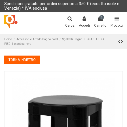
Spedizioni gratuite per ordini superiori a 350 € (eccetto isole e
Venezia) * IVA esclusa
0
Cerca
Accedi
Carrello
Prodotti
Home
Accessori e Arredo Bagno hotel
Sgabelli Bagno
SGABELLO 4
PIEDI | plastica nera
TORNA INDIETRO