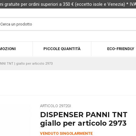
ni gratuite per ordini superiori a 350 € (eccetto isole e Venezia) * IV
MOZIONI
PICCOLE QUANTITÀ
ECO-FRIENDLY
I TNT | giallo per articolo 2973
ARTICOLO
2972GI
DISPENSER PANNI TNT
giallo per articolo 2973
VENDUTO SINGOLARMENTE