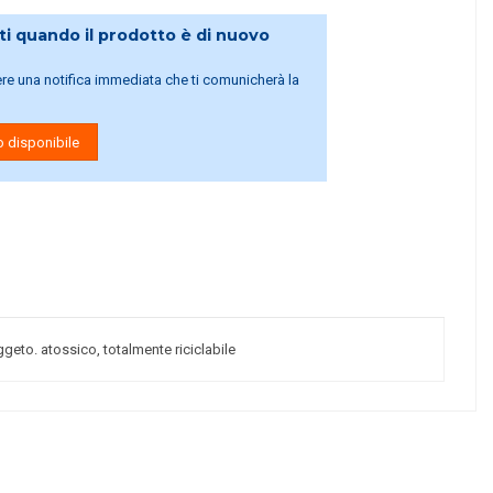
i quando il prodotto è di nuovo
vere una notifica immediata che ti comunicherà la
 disponibile
geto. atossico, totalmente riciclabile