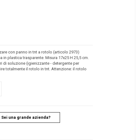
izzare con panno in tnt a rotolo (articolo 2973)
 in plastica trasparente. Misura 17x25 H 25,5 cm.
itri di soluzione (igienizzante - detergente per
 totalmente il rotolo in tnt. Attenzione: il rotolo
Sei una grande azienda?