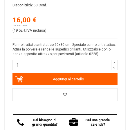
Disponibilità:
50 Conf.
16,00 €
Iva esclusa
(19,52 €
IVA inclusa
)
Panno trattato antistatico 60x30 cm. Speciale panno antistatico.
Attira la polvere e rende le superfici brillanti. Utilizzabile con o
senza apposito attrezzo per pavimenti (articolo 0228)
Aggiungi al carrello
Hai bisogno di
Sei una grande
grandi quantità?
azienda?