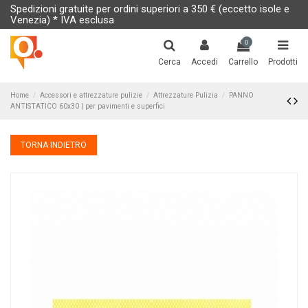
Spedizioni gratuite per ordini superiori a 350 € (eccetto isole e
Venezia) * IVA esclusa
0
Cerca
Accedi
Carrello
Prodotti
Home
Accessori e attrezzature pulizie
Attrezzature Pulizia
PANNO
ANTISTATICO 60x30 | per pavimenti e superfici
TORNA INDIETRO