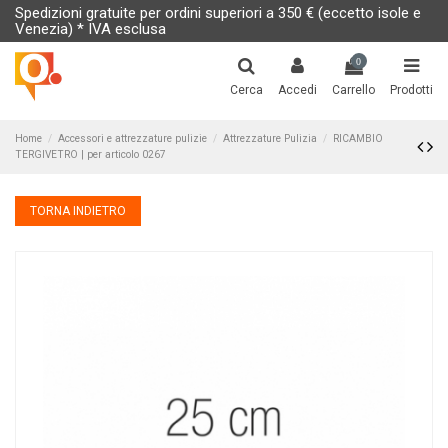
Spedizioni gratuite per ordini superiori a 350 € (eccetto isole e
Venezia) * IVA esclusa
0
Cerca
Accedi
Carrello
Prodotti
Home
Accessori e attrezzature pulizie
Attrezzature Pulizia
RICAMBIO
TERGIVETRO | per articolo 0267
TORNA INDIETRO