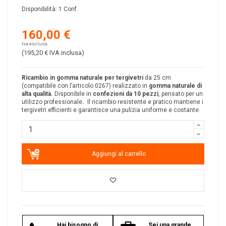
Disponibilità:
1 Conf.
160,00 €
Iva esclusa
(195,20 €
IVA inclusa
)
R
icambio in gomma naturale per tergivetri
da 25 cm
(compatibile con l’articolo 0267) realizzato in
gomma naturale di
alta qualità.
Disponibile in
confezioni da 10 pezzi
, pensato per un
utilizzo professionale
.
Il ricambio resistente e pratico mantiene i
tergivetri efficienti e garantisce una pulizia uniforme e costante.
Aggiungi al carrello
Hai bisogno di
Sei una grande