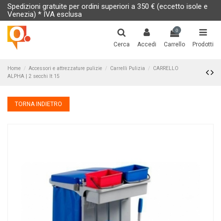
Spedizioni gratuite per ordini superiori a 350 € (eccetto isole e
Venezia) * IVA esclusa
0
Cerca
Accedi
Carrello
Prodotti
Home
Accessori e attrezzature pulizie
Carrelli Pulizia
CARRELLO
ALPHA | 2 secchi lt 15
TORNA INDIETRO