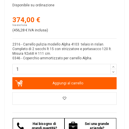
Disponibile su ordinazione
374,00 €
Iva esclusa
(456,28 €
IVA inclusa
)
2316 - Carrello pulizia modello Alpha 4103 telaio in rislan.
Completo di 2 secchi lt 15 con strizzatore e portasacco 120 lt.
Misura 92x68 H 111 cm.
0346 - Coperchio ammortizzato per carrello Alpha.
Aggiungi al carrello
Hai bisogno di
Sei una grande
grandi quantità?
azienda?