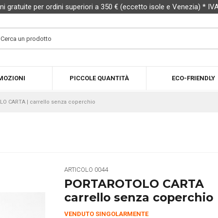
ni gratuite per ordini superiori a 350 € (eccetto isole e Venezia) * IV
MOZIONI
PICCOLE QUANTITÀ
ECO-FRIENDLY
 CARTA | carrello senza coperchio
ARTICOLO
0044
PORTAROTOLO CARTA
carrello senza coperchio
VENDUTO SINGOLARMENTE