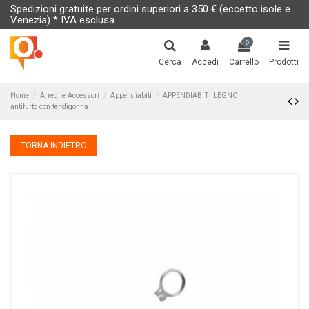
Spedizioni gratuite per ordini superiori a 350 € (eccetto isole e
Venezia) * IVA esclusa
0
Cerca
Accedi
Carrello
Prodotti
Home
Arredi e Accessori
Appendiabiti
APPENDIABITI LEGNO |
antifurto con tendigonna
TORNA INDIETRO