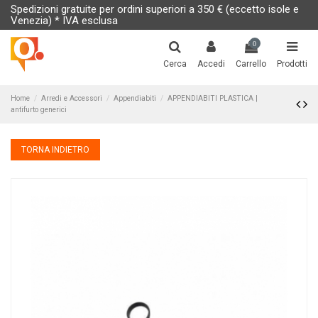
Spedizioni gratuite per ordini superiori a 350 € (eccetto isole e
Venezia) * IVA esclusa
0
Cerca
Accedi
Carrello
Prodotti
Home
Arredi e Accessori
Appendiabiti
APPENDIABITI PLASTICA |
antifurto generici
TORNA INDIETRO