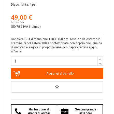
Disponibilità:
4 pz
49,00 €
Iva esclusa
(59,78 €
IVA inclusa
)
Bandiera USA dimensione 100 X 150 cm. Tessuto da esterno in
stamina di poliestere 100% confezionata con doppio orlo, guaina
di rinforzo e sagola in polipropeilene con cappio per fissaggio
all'asta.
Aggiungi al carrello
Hai bisogno di
Sei una grande
grandi quantità?
azienda?