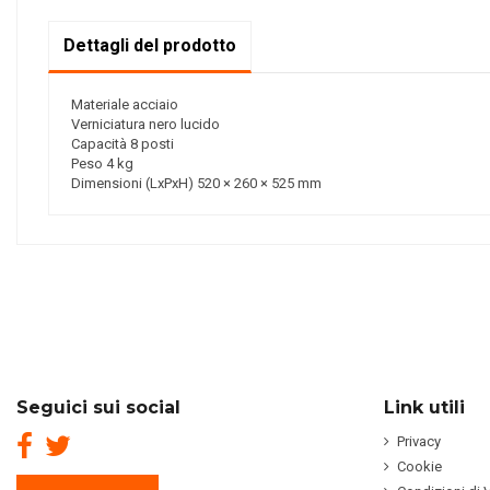
Dettagli del prodotto
Materiale acciaio
Verniciatura nero lucido
Capacità 8 posti
Peso 4 kg
Dimensioni (LxPxH) 520 × 260 × 525 mm
Seguici sui social
Link utili
Privacy
Cookie