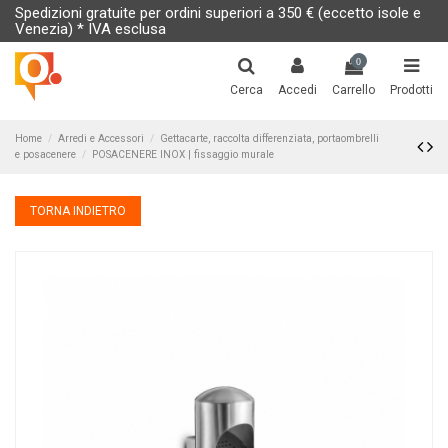
Spedizioni gratuite per ordini superiori a 350 € (eccetto isole e
Venezia) * IVA esclusa
0
Cerca
Accedi
Carrello
Prodotti
Home
Arredi e Accessori
Gettacarte, raccolta differenziata, portaombrelli
e posacenere
POSACENERE INOX | fissaggio murale
TORNA INDIETRO