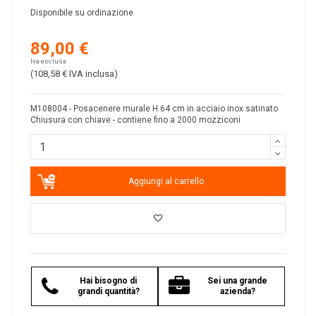
Disponibile su ordinazione
89,00 €
Iva esclusa
(108,58 €
IVA inclusa
)
M108004 - Posacenere murale H 64 cm in acciaio inox satinato
Chiusura con chiave - contiene fino a 2000 mozziconi
Aggiungi al carrello
Hai bisogno di
Sei una grande
grandi quantità?
azienda?