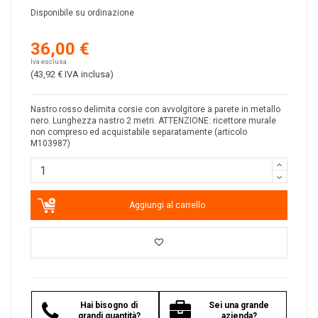
Disponibile su ordinazione
36,00 €
Iva esclusa
(43,92 €
IVA inclusa
)
Nastro rosso delimita corsie con avvolgitore a parete in metallo
nero. Lunghezza nastro 2 metri. ATTENZIONE: ricettore murale
non compreso ed acquistabile separatamente (articolo
M103987)
Aggiungi al carrello
Hai bisogno di
Sei una grande
grandi quantità?
azienda?