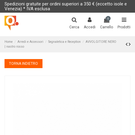
Spedizioni gratuite per ordini superiori a 350 € (eccetto isole e
Venezia) * IVA esclusa
0
Cerca
Accedi
Carrello
Prodotti
Home
Arredi e Accessori
Segnaletica e Reception
AVVOLGITORE NERO
| nastro rosso
TORNA INDIETRO