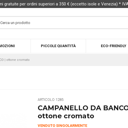
ni gratuite per ordini superiori a 350 € (eccetto isole e Venezia) * IV
MOZIONI
PICCOLE QUANTITÀ
ECO-FRIENDLY
 | ottone cromato
ARTICOLO
1285
CAMPANELLO DA BANC
ottone cromato
VENDUTO SINGOLARMENTE