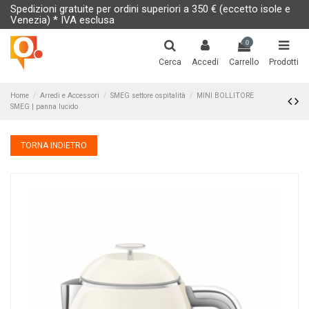
Spedizioni gratuite per ordini superiori a 350 € (eccetto isole e
Venezia) * IVA esclusa
0
Cerca
Accedi
Carrello
Prodotti
Home
Arredi e Accessori
SMEG settore ospitalità
MINI BOLLITORE
SMEG | panna lucido
TORNA INDIETRO