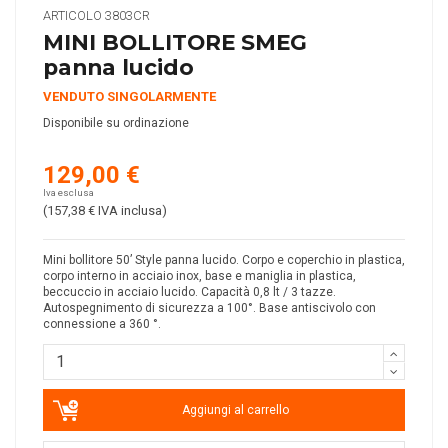
ARTICOLO
3803CR
MINI BOLLITORE SMEG
panna lucido
VENDUTO SINGOLARMENTE
Disponibile su ordinazione
129,00 €
Iva esclusa
(157,38 €
IVA inclusa
)
Mini bollitore 50’ Style panna lucido. Corpo e coperchio in plastica,
corpo interno in acciaio inox, base e maniglia in plastica,
beccuccio in acciaio lucido. Capacità 0,8 lt / 3 tazze.
Autospegnimento di sicurezza a 100°. Base antiscivolo con
connessione a 360 °.
Aggiungi al carrello