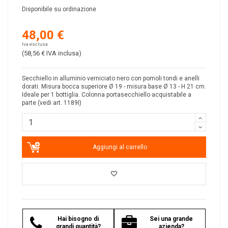
Disponibile su ordinazione
48,00 €
Iva esclusa
(58,56 €
IVA inclusa
)
Secchiello in alluminio verniciato nero con pomoli tondi e anelli
dorati. Misura bocca superiore Ø 19 - misura base Ø 13 - H 21 cm.
Ideale per 1 bottiglia. Colonna portasecchiello acquistabile a
parte (vedi art. 1189I)
Aggiungi al carrello
Hai bisogno di
Sei una grande
grandi quantità?
azienda?