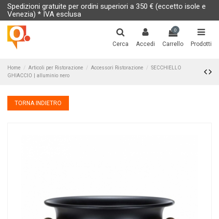
Spedizioni gratuite per ordini superiori a 350 € (eccetto isole e
Venezia) * IVA esclusa
0
Cerca
Accedi
Carrello
Prodotti
Home
Articoli per Ristorazione
Accessori Ristorazione
SECCHIELLO
GHIACCIO | alluminio nero
TORNA INDIETRO