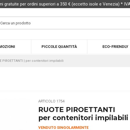
ni gratuite per ordini superiori a 350 € (eccetto isole e Venezia) * IV
MOZIONI
PICCOLE QUANTITÀ
ECO-FRIENDLY
 PIROETTANTI | per contenitori impilabili
ARTICOLO
1754
RUOTE PIROETTANTI
per contenitori impilabili
VENDUTO SINGOLARMENTE