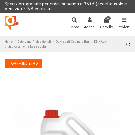
Spedizioni gratuite per ordini superiori a 350 € (eccetto isole e
Venezia) * IVA esclusa
0
Cerca
Accedi
Carrello
Prodotti
Home
Detergenti Professionali
Detergenti Cucina e Bar
DS KALK
disincrostante | a base acida
TORNA INDIETRO