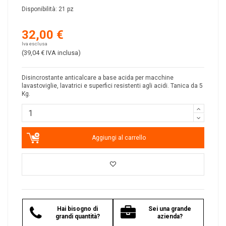
Disponibilità:
21 pz
32,00 €
Iva esclusa
(39,04 €
IVA inclusa
)
Disincrostante anticalcare a base acida per macchine
lavastoviglie, lavatrici e superfici resistenti agli acidi. Tanica da 5
Kg.
Aggiungi al carrello
Hai bisogno di
Sei una grande
grandi quantità?
azienda?