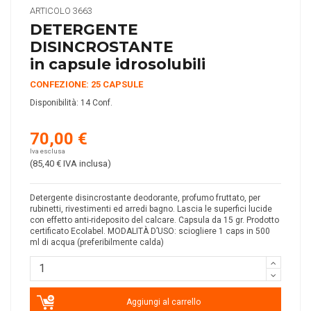
ARTICOLO
3663
DETERGENTE
DISINCROSTANTE
in capsule idrosolubili
CONFEZIONE: 25 CAPSULE
Disponibilità:
14 Conf.
70,00 €
Iva esclusa
(85,40 €
IVA inclusa
)
Detergente disincrostante deodorante, profumo fruttato, per
rubinetti, rivestimenti ed arredi bagno. Lascia le superfici lucide
con effetto anti-rideposito del calcare. Capsula da 15 gr. Prodotto
certificato Ecolabel. MODALITÀ D’USO: sciogliere 1 caps in 500
ml di acqua (preferibilmente calda)
Aggiungi al carrello