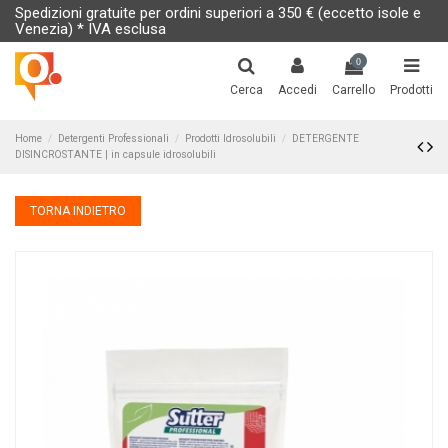
Spedizioni gratuite per ordini superiori a 350 € (eccetto isole e
Venezia) * IVA esclusa
0
Cerca
Accedi
Carrello
Prodotti
Home
Detergenti Professionali
Prodotti Idrosolubili
DETERGENTE
DISINCROSTANTE | in capsule idrosolubili
TORNA INDIETRO