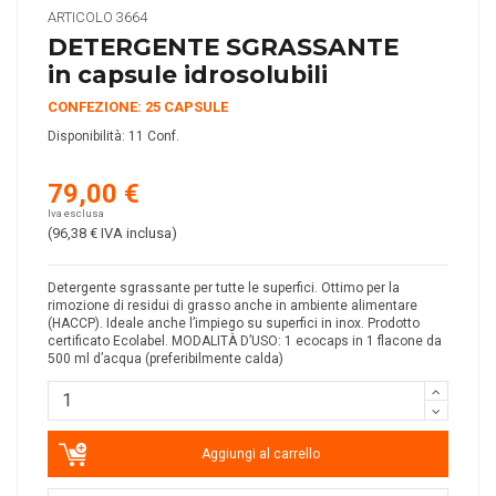
ARTICOLO
3664
DETERGENTE SGRASSANTE
in capsule idrosolubili
CONFEZIONE: 25 CAPSULE
Disponibilità:
11 Conf.
79,00 €
Iva esclusa
(96,38 €
IVA inclusa
)
Detergente sgrassante per tutte le superfici. Ottimo per la
rimozione di residui di grasso anche in ambiente alimentare
(HACCP). Ideale anche l’impiego su superfici in inox. Prodotto
certificato Ecolabel. MODALITÀ D’USO: 1 ecocaps in 1 flacone da
500 ml d’acqua (preferibilmente calda)
Aggiungi al carrello