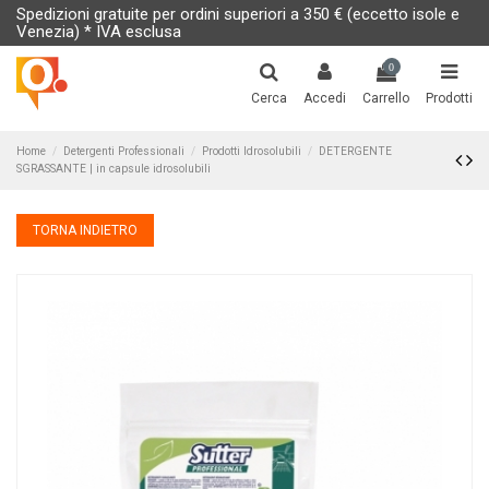
Spedizioni gratuite per ordini superiori a 350 € (eccetto isole e
Venezia) * IVA esclusa
0
Cerca
Accedi
Carrello
Prodotti
Home
Detergenti Professionali
Prodotti Idrosolubili
DETERGENTE
SGRASSANTE | in capsule idrosolubili
TORNA INDIETRO