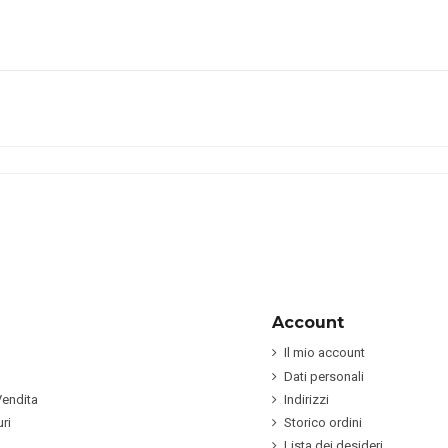
Account
Il mio account
Dati personali
Vendita
Indirizzi
ri
Storico ordini
Lista dei desideri