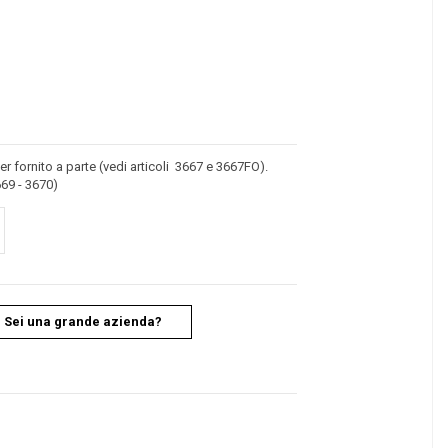
r fornito a parte (vedi articoli 3667 e 3667FO).
669 - 3670)
Sei una grande azienda?