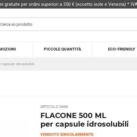
ni gratuite per ordini superiori a 350 € (eccetto isole e Venezia) * IV
MOZIONI
PICCOLE QUANTITÀ
ECO-FRIENDLY
 capsule idrosolubili
ARTICOLO
3666
FLACONE 500 ML
per capsule idrosolubili
VENDUTO SINGOLARMENTE