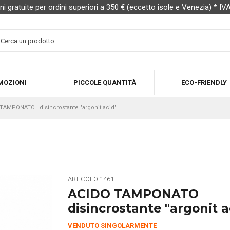
ni gratuite per ordini superiori a 350 € (eccetto isole e Venezia) * IV
MOZIONI
PICCOLE QUANTITÀ
ECO-FRIENDLY
TAMPONATO | disincrostante "argonit acid"
ARTICOLO
1461
ACIDO TAMPONATO
disincrostante "argonit a
VENDUTO SINGOLARMENTE