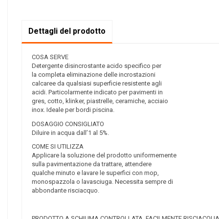
Dettagli del prodotto
COSA SERVE
Detergente disincrostante acido specifico per
la completa eliminazione delle incrostazioni
calcaree da qualsiasi superficie resistente agli
acidi. Particolarmente indicato per pavimenti in
gres, cotto, klinker, piastrelle, ceramiche, acciaio
inox. Ideale per bordi piscina.
DOSAGGIO CONSIGLIATO
Diluire in acqua dall’1 al 5%.
COME SI UTILIZZA
Applicare la soluzione del prodotto uniformemente
sulla pavimentazione da trattare, attendere
qualche minuto e lavare le superfici con mop,
monospazzola o lavasciuga. Necessita sempre di
abbondante risciacquo.
PRODOTTO A SCHIUMA CONTROLLATA, FACILMENTE RISCIACQUA