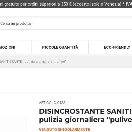
ni gratuite per ordini superiori a 350 € (eccetto isole e Venezia) * IV
MOZIONI
PICCOLE QUANTITÀ
ECO-FRIENDLY
ITIZZANTE | pulizia giornaliera "pulivel"
ARTICOLO
0133
DISINCROSTANTE SANIT
pulizia giornaliera "pulive
VENDUTO SINGOLARMENTE