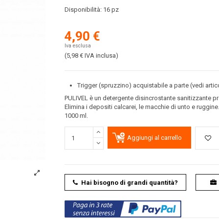
Disponibilità:
16 pz
4,90 €
Iva esclusa
(5,98 €
IVA inclusa
)
Trigger (spruzzino) acquistabile a parte (vedi arti
PULIVEL è un detergente disincrostante sanitizzante prof
Elimina i depositi calcarei, le macchie di unto e ruggine
1000 ml.
Aggiungi al carrello
Hai bisogno di grandi quantità?