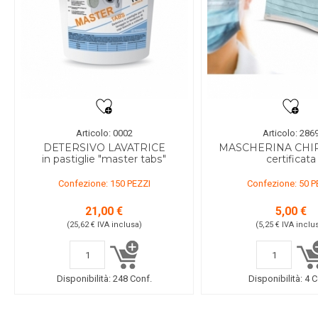
Articolo: 0002
Articolo: 286
DETERSIVO LAVATRICE
MASCHERINA CHI
in pastiglie "master tabs"
certificata
Confezione: 150 PEZZI
Confezione: 50 P
21,00 €
5,00 €
(25,62 €
IVA inclusa
)
(5,25 €
IVA inclu
Disponibilità:
248 Conf.
Disponibilità:
4 C