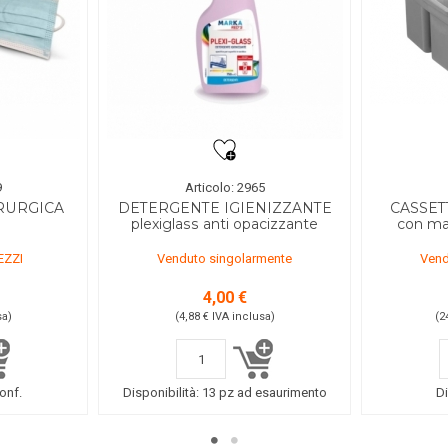
9
Articolo: 2965
RURGICA
DETERGENTE IGIENIZZANTE
CASSET
plexiglass anti opacizzante
con ma
EZZI
Venduto singolarmente
Vend
4,00 €
sa
)
(4,88 €
IVA inclusa
)
(2
onf.
Disponibilità:
13 pz ad esaurimento
Di