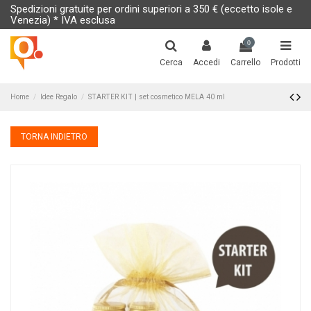
Spedizioni gratuite per ordini superiori a 350 € (eccetto isole e
Venezia) * IVA esclusa
0
Cerca
Accedi
Carrello
Prodotti
Home
Idee Regalo
STARTER KIT | set cosmetico MELA 40 ml
TORNA INDIETRO