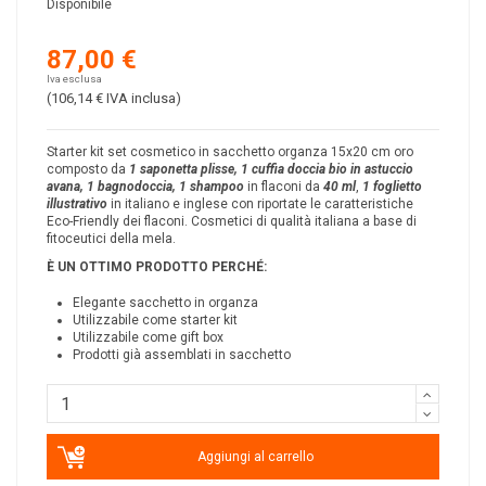
Disponibile
87,00 €
Iva esclusa
(106,14 €
IVA inclusa
)
Starter kit set cosmetico in sacchetto organza 15x20 cm oro
composto da
1 saponetta plisse, 1 cuffia doccia bio in astuccio
avana, 1 bagnodoccia, 1 shampoo
in flaconi da
40
ml
,
1 foglietto
illustrativo
in italiano e inglese con riportate le caratteristiche
Eco-Friendly dei flaconi.
Cosmetici di qualità italiana a base di
fitoceutici della mela.
È UN OTTIMO PRODOTTO PERCH
É
:
Elegante sacchetto in organza
Utilizzabile come starter kit
Utilizzabile come gift box
Prodotti già assemblati in sacchetto
Aggiungi al carrello