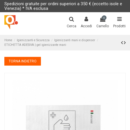
Spedizioni gratuite per ordini superiori a 350 € (eccetto isole e
Venezia) * IVA esclusa
0
Cerca
Accedi
Carrello
Prodotti
Home
Igienizzanti e Sicurezza
Igienizzanti mani e dispenser
ETICHETTA ADESIVA | gel igienizzante mani
TORNA INDIETRO