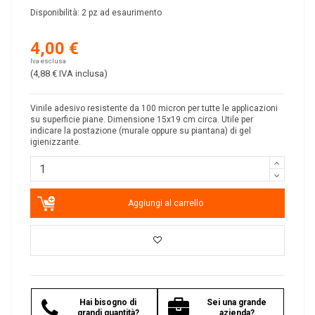
Disponibilità:
2 pz ad esaurimento
4,00 €
Iva esclusa
(4,88 €
IVA inclusa
)
Vinile adesivo resistente da 100 micron per tutte le applicazioni
su superficie piane. Dimensione 15x19 cm circa. Utile per
indicare la postazione (murale oppure su piantana) di gel
igienizzante.
Aggiungi al carrello
Hai bisogno di
Sei una grande
grandi quantità?
azienda?