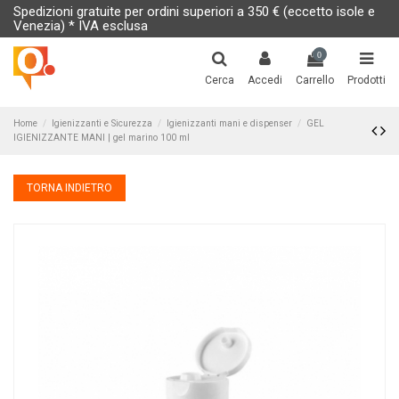
Spedizioni gratuite per ordini superiori a 350 € (eccetto isole e
Venezia) * IVA esclusa
0
Cerca
Accedi
Carrello
Prodotti
Home
Igienizzanti e Sicurezza
Igienizzanti mani e dispenser
GEL
IGIENIZZANTE MANI | gel marino 100 ml
TORNA INDIETRO