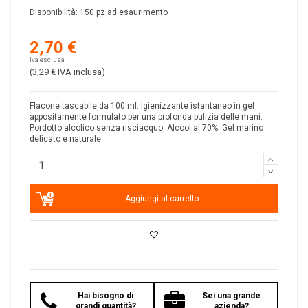
Disponibilità:
150 pz ad esaurimento
2,70 €
Iva esclusa
(3,29 €
IVA inclusa
)
Flacone tascabile da 100 ml. Igienizzante istantaneo in gel
appositamente formulato per una profonda pulizia delle mani.
Pordotto alcolico senza risciacquo. Alcool al 70%. Gel marino
delicato e naturale.
Aggiungi al carrello
Hai bisogno di
Sei una grande
grandi quantità?
azienda?