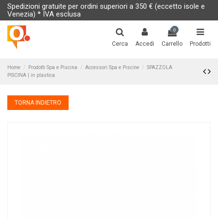
Spedizioni gratuite per ordini superiori a 350 € (eccetto isole e
Venezia) * IVA esclusa
0
Cerca
Accedi
Carrello
Prodotti
Home
Prodotti Spa e Piscina
Accessori Spa e Piscine
SPAZZOLA
PISCINA | in plastica
TORNA INDIETRO