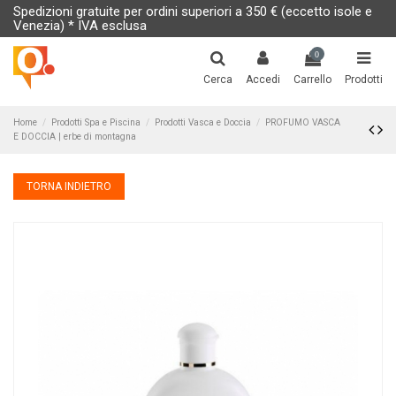
Spedizioni gratuite per ordini superiori a 350 € (eccetto isole e
Venezia) * IVA esclusa
0
Cerca
Accedi
Carrello
Prodotti
Home
Prodotti Spa e Piscina
Prodotti Vasca e Doccia
PROFUMO VASCA
E DOCCIA | erbe di montagna
TORNA INDIETRO