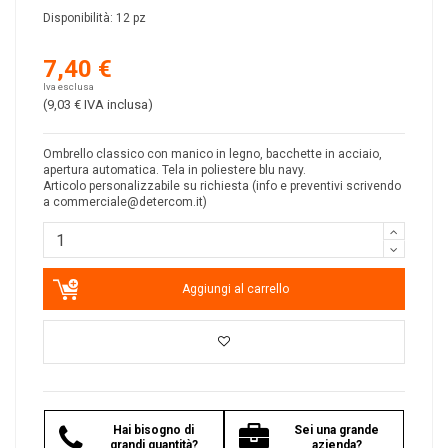
Disponibilità:
12 pz
7,40 €
Iva esclusa
(9,03 €
IVA inclusa
)
Ombrello classico con manico in legno, bacchette in acciaio,
apertura automatica. Tela in poliestere blu navy.
Articolo personalizzabile su richiesta (info e preventivi scrivendo
a
commerciale@detercom.it
)
Aggiungi al carrello
Hai bisogno di
Sei una grande
grandi quantità?
azienda?