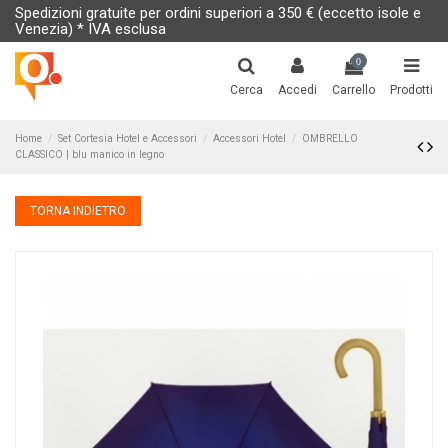
Spedizioni gratuite per ordini superiori a 350 € (eccetto isole e
Venezia) * IVA esclusa
0
Cerca
Accedi
Carrello
Prodotti
Home
Set Cortesia Hotel e Accessori
Accessori Hotel
OMBRELLO
CLASSICO | blu manico in legno
TORNA INDIETRO