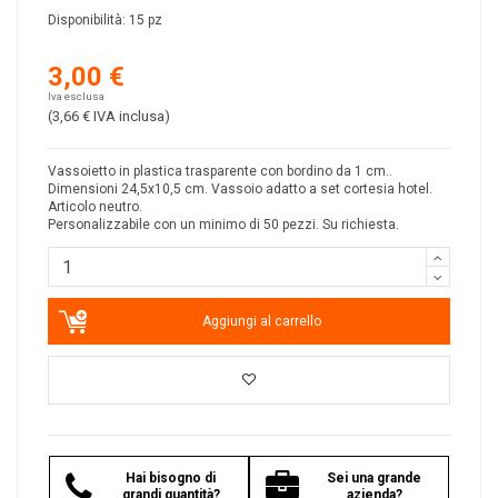
Disponibilità:
15 pz
3,00 €
Iva esclusa
(3,66 €
IVA inclusa
)
Vassoietto in plastica trasparente con bordino da 1 cm..
Dimensioni 24,5x10,5 cm. Vassoio adatto a set cortesia hotel.
Articolo neutro.
Personalizzabile con un minimo di 50 pezzi. Su richiesta.
Aggiungi al carrello
Hai bisogno di
Sei una grande
grandi quantità?
azienda?