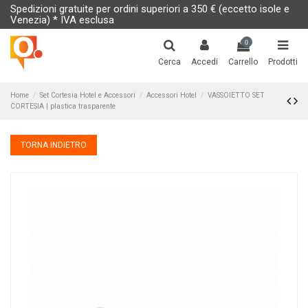
Spedizioni gratuite per ordini superiori a 350 € (eccetto isole e
Venezia) * IVA esclusa
0
Cerca
Accedi
Carrello
Prodotti
Home
Set Cortesia Hotel e Accessori
Accessori Hotel
VASSOIETTO SET
CORTESIA | plastica trasparente
TORNA INDIETRO