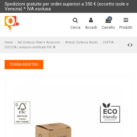
Spedizioni gratuite per ordini superiori a 350 € (eccetto isole e
Venezia) * IVA esclusa
0
Cerca
Accedi
Carrello
Prodotti
Home
Set Cortesia Hotel e Accessori
Articoli Cortesia Neutri
CUFFIA
DOCCIA | astuccio certificato FSC ®
TORNA INDIETRO