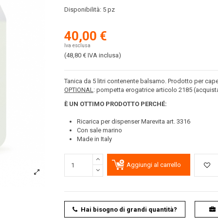
Disponibilità:
5 pz
40,00 €
Iva esclusa
(48,80 €
IVA inclusa
)
Tanica da 5 litri contenente balsamo. Prodotto per cape
OPTIONAL
: pompetta erogatrice articolo 2185 (acquis
È UN OTTIMO PRODOTTO PERCH
É
:
Ricarica per dispenser Marevita art. 3316
Con sale marino
Made in Italy
Aggiungi al carrello
Hai bisogno di grandi quantità?