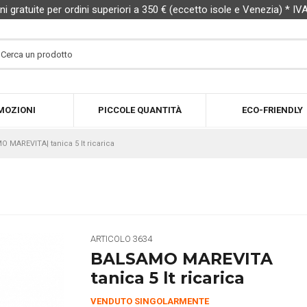
ni gratuite per ordini superiori a 350 € (eccetto isole e Venezia) * IV
MOZIONI
PICCOLE QUANTITÀ
ECO-FRIENDLY
 MAREVITA| tanica 5 lt ricarica
ARTICOLO
3634
BALSAMO MAREVITA
tanica 5 lt ricarica
VENDUTO SINGOLARMENTE