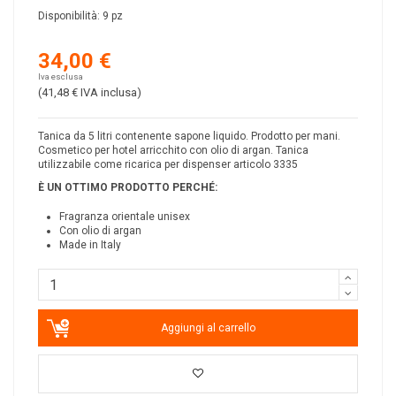
Disponibilità:
9 pz
34,00 €
Iva esclusa
(41,48 €
IVA inclusa
)
Tanica da 5 litri contenente sapone liquido. Prodotto per mani.
Cosmetico per hotel arricchito con olio di argan. Tanica
utilizzabile come ricarica per dispenser articolo 3335
È UN OTTIMO PRODOTTO PERCH
É
:
Fragranza orientale unisex
Con olio di argan
Made in Italy
Aggiungi al carrello