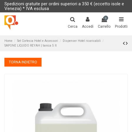
Spedizioni gratuite per ordini superiori a 350 € (eccetto isole e
Venezia) * IVA esclusa
0
Cerca
Accedi
Carrello
Prodotti
Home
Set Cortesia Hotel e Accessori
Dispenser Hotel ricaricabili
SAPONE LIQUIDO REYAH | tanica 5 lt
TORNA INDIETRO