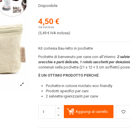
Disponibile
4,50 €
Iva esclusa
(5,49 €
IVA inclusa
)
Kit cortesia Bau-letto in pochette
Pochette di benvenuto per cane con all'interno:
2 salvie
orecchie e parti delicate, 1 rotolo sacchetti per deiezioni
contenuti nella pochette (21 x 12 + 3 cm soffietti) po
È UN OTTIMO PRODOTTO PERCH
É
:
Pochette in cotone riciclato eco-friendly
Prodotti specifici per cani
2 salviette igienizzanti per cane
Aggiungi al carrello