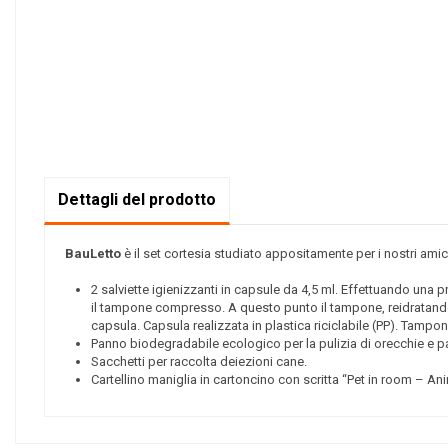
Dettagli del prodotto
BauLetto
è il set cortesia studiato appositamente per i nostri ami
2 salviette igienizzanti in capsule da 4,5 ml. Effettuando una p
il tampone compresso. A questo punto il tampone, reidratandos
capsula. Capsula realizzata in plastica riciclabile (PP). Tam
Panno biodegradabile ecologico per la pulizia di orecchie e par
Sacchetti per raccolta deiezioni cane.
Cartellino maniglia in cartoncino con scritta “Pet in room – A