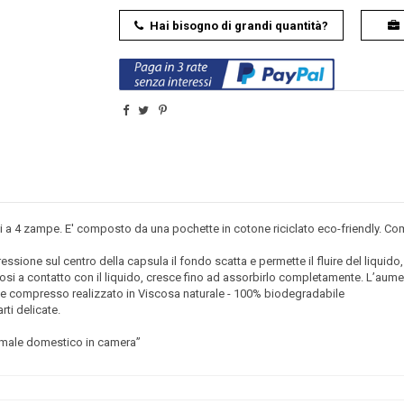
Hai bisogno di grandi quantità?
ci a 4 zampe. E' composto da una pochette in cotone riciclato eco-friendly. Comp
ressione sul centro della capsula il fondo scatta e permette il fluire del liquido
i a contatto con il liquido, cresce fino ad assorbirlo completamente. L’aumen
pone compresso realizzato in Viscosa naturale - 100% biodegradabile
ti delicate.
nimale domestico in camera”