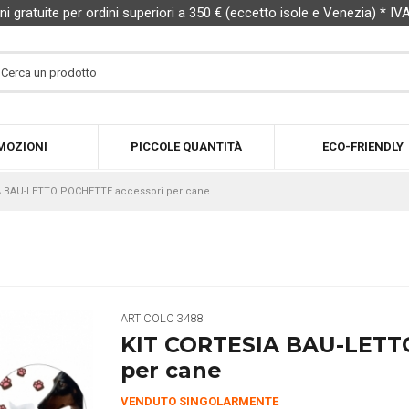
ni gratuite per ordini superiori a 350 € (eccetto isole e Venezia) * IV
MOZIONI
PICCOLE QUANTITÀ
ECO-FRIENDLY
A BAU-LETTO POCHETTE accessori per cane
ARTICOLO
3488
KIT CORTESIA BAU-LETT
per cane
VENDUTO SINGOLARMENTE