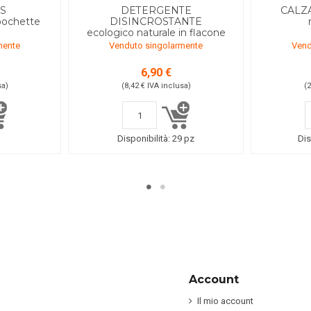
US
DETERGENTE
CALZ
 pochette
DISINCROSTANTE
ecologico naturale in flacone
mente
Venduto singolarmente
Vend
6,90 €
sa
)
(8,42 €
IVA inclusa
)
(
Disponibilità:
29 pz
Dis
Account
Il mio account