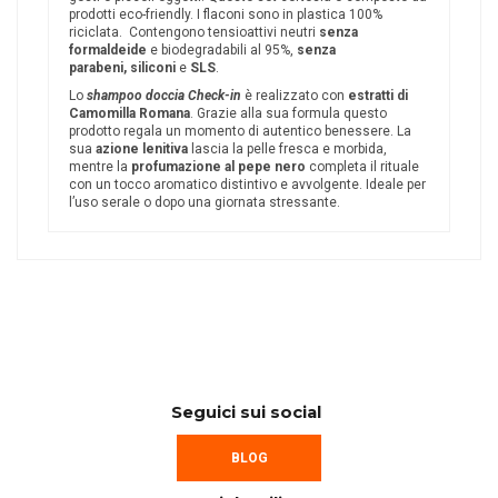
prodotti eco-friendly. I flaconi sono in plastica 100%
riciclata. Contengono tensioattivi neutri
senza
formaldeide
e biodegradabili al 95%,
senza
parabeni, siliconi
e
SLS
.
Lo
shampoo doccia Check-in
è realizzato con
estratti di
Camomilla Romana
. Grazie alla sua formula questo
prodotto regala un momento di autentico benessere. La
sua
azione lenitiva
lascia la pelle fresca e morbida,
mentre la
profumazione al pepe nero
completa il rituale
con un tocco aromatico distintivo e avvolgente. Ideale per
l’uso serale o dopo una giornata stressante.
Seguici sui social
BLOG