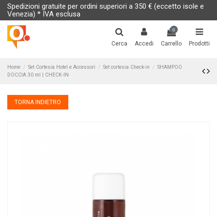
Spedizioni gratuite per ordini superiori a 350 € (eccetto isole e
Venezia) * IVA esclusa
0
Cerca
Accedi
Carrello
Prodotti
Home
Set Cortesia Hotel e Accessori
Set cortesia Check-in
SHAMPOO
DOCCIA 30 ml | CHECK-IN
TORNA INDIETRO