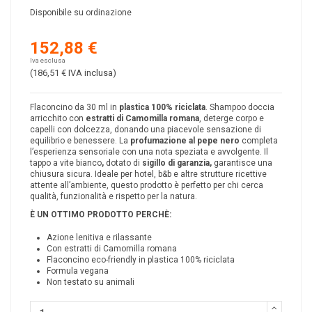
Disponibile su ordinazione
152,88 €
Iva esclusa
(186,51 €
IVA inclusa
)
Flaconcino da 30 ml in
plastica 100% riciclata
. Shampoo doccia
arricchito con
estratti di Camomilla romana
, deterge corpo e
capelli con dolcezza, donando una piacevole sensazione di
equilibrio e benessere. La
profumazione al pepe nero
completa
l’esperienza sensoriale con una nota speziata e avvolgente. Il
tappo a vite bianco
,
dotato di
sigillo di garanzia,
garantisce una
chiusura sicura. Ideale per hotel, b&b e altre strutture ricettive
attente all’ambiente, questo prodotto è perfetto per chi cerca
qualità, funzionalità e rispetto per la natura.
È UN OTTIMO PRODOTTO PERCHÈ:
Azione lenitiva e rilassante
Con estratti di Camomilla romana
Flaconcino eco-friendly in plastica 100% riciclata
Formula vegana
Non testato su animali