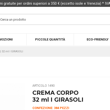
ni gratuite per ordini superiori a 350 € (eccetto isole e Venezia) * IV
MOZIONI
PICCOLE QUANTITÀ
ECO-FRIENDLY
 32 ml I GIRASOLI
ARTICOLO
1490
CREMA CORPO
32 ml I GIRASOLI
CONFEZIONE: 384 PEZZI