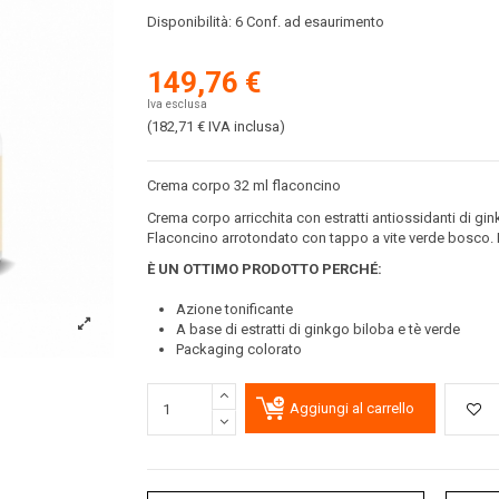
Disponibilità:
6 Conf. ad esaurimento
149,76 €
Iva esclusa
(182,71 €
IVA inclusa
)
Crema corpo 32 ml flaconcino
Crema corpo arricchita con estratti antiossidanti di gink
Flaconcino arrotondato con tappo a vite verde bosco.
È UN OTTIMO PRODOTTO PERCH
É
:
Azione tonificante
A base di estratti di ginkgo biloba e tè verde
Packaging colorato
Aggiungi al carrello