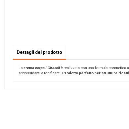
Dettagli del prodotto
La
crema corpo I Girasoli
è realizzata con una formula cosmetica arr
antiossidanti e tonificanti.
Prodotto perfetto per strutture ricet