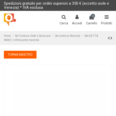
Spedizioni gratuite per ordini superiori a 350 € (eccetto isole e
Venezia) * IVA esclusa
0
Cerca
Accedi
Carrello
Prodotti
Home
Set Cortesia Hotel e Accessori
Set cortesia Marevita
SALVIETTA
MANI | rinfrescante marevita
TORNA INDIETRO