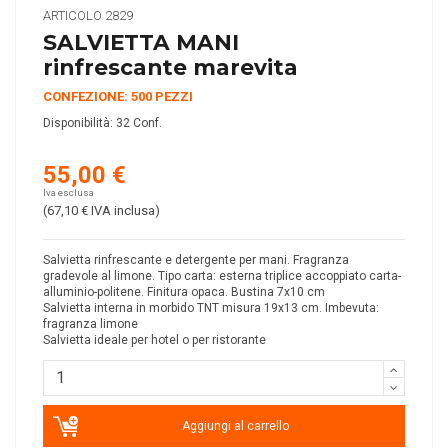
ARTICOLO
2829
SALVIETTA MANI
rinfrescante marevita
CONFEZIONE: 500 PEZZI
Disponibilità:
32 Conf.
55,00 €
Iva esclusa
(67,10 €
IVA inclusa
)
Salvietta rinfrescante e detergente per mani. Fragranza
gradevole al limone. Tipo carta: esterna triplice accoppiato carta-
alluminio-politene. Finitura opaca. Bustina 7x10 cm
Salvietta interna in morbido TNT misura 19x13 cm. Imbevuta:
fragranza limone
Salvietta ideale per hotel o per ristorante
Aggiungi al carrello