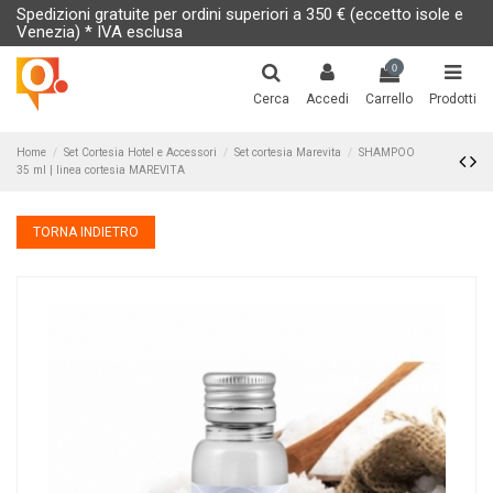
Spedizioni gratuite per ordini superiori a 350 € (eccetto isole e
Venezia) * IVA esclusa
0
Cerca
Accedi
Carrello
Prodotti
Home
Set Cortesia Hotel e Accessori
Set cortesia Marevita
SHAMPOO
35 ml | linea cortesia MAREVITA
TORNA INDIETRO