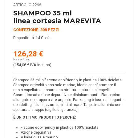
ARTICOLO
2266
SHAMPOO 35 ml
linea cortesia MAREVITA
CONFEZIONE: 308 PEZZI
Disponibilità:
14 Conf.
126,28 €
Iva esclusa
(154,06 €
IVA inclusa
)
Shampoo 35 ml in flacone eco-friendly in plastica 100% riciclata.
Shampoo arricchito con sale marino, ideale per sfiammare il
cuoio capelluto e donare una struttura naturale ai capelli.
Cosmetico ad azione depurativa e disinfiammante. Flaconcino
allungato con tappo a vite argento. Packaging brioso ed elegante
con dettagli blu e azzurri ispirati al mare. Tappo in alluminio con
apertura a strappo (sigillo di garanzia)
È UN OTTIMO PRODOTTO PERCH
É
:
Flacone eco-friendly in plastica 100% riciclata
Azione depurativa
A base di sale marino