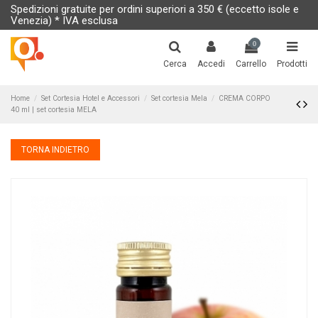
Spedizioni gratuite per ordini superiori a 350 € (eccetto isole e
Venezia) * IVA esclusa
0
Cerca
Accedi
Carrello
Prodotti
Home
Set Cortesia Hotel e Accessori
Set cortesia Mela
CREMA CORPO
40 ml | set cortesia MELA
TORNA INDIETRO