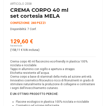
ARTICOLO
2558
CREMA CORPO 40 ml
set cortesia MELA
CONFEZIONE: 240 PEZZI
Disponibilità:
7 Conf.
129,60 €
Iva esclusa
(158,11 €
IVA inclusa
)
Crema corpo 40 ml flaconcino eco-friendly in plastica 100%
riciclata e riciclabile.
Tappo in alluminio con sigillo e apertura a strappo.
Etichetta resistente all'acqua.
Crema corpo a base di staminali della mela ad azione anti-età.
Innovativo cosmetico fitoceutico ricco di fitonutrienti in grado di
stimolare naturalmente la produzione di collagene e contrastare
i segni dell’invecchiamento cutaneo.
È UN OTTIMO PRODOTTO PERCHÉ:
Flacone ecologico in plastica 100% riciclata e riciclabile
Cosmetico ad azione rinforzante