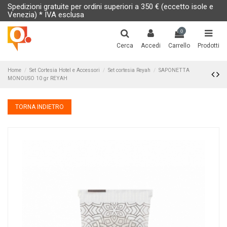
Spedizioni gratuite per ordini superiori a 350 € (eccetto isole e
Venezia) * IVA esclusa
0
Cerca
Accedi
Carrello
Prodotti
Home
Set Cortesia Hotel e Accessori
Set cortesia Reyah
SAPONETTA
MONOUSO 10 gr REYAH
TORNA INDIETRO