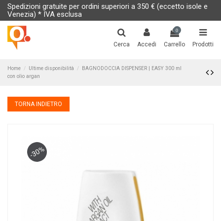
Spedizioni gratuite per ordini superiori a 350 € (eccetto isole e
Venezia) * IVA esclusa
0
Cerca
Accedi
Carrello
Prodotti
Home
Ultime disponibilità
BAGNODOCCIA DISPENSER | EASY 300 ml
con olio argan
TORNA INDIETRO
-30%