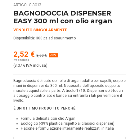
ARTICOLO
3013
BAGNODOCCIA DISPENSER
EASY 300 ml con olio argan
VENDUTO SINGOLARMENTE
Disponibilità:
300 pz ad esaurimento
2,52 €
3,60 €
-30%
Iva esclusa
(3,07 €
IVA inclusa
)
Bagnodoccia delicato con olio di argan adatto per capelli, corpo e
mani in dispenser da 300 ml. Necessita dell'apposito supporto
murale acquistabile a parte. Articolo 1710. Dispenser soft-touch
a dosaggio controllato e bande su entrambi i lati per verificare il
livello.
È UN OTTIMO PRODOTTO PERCH
É
:
Formula delicata con olio Argan
Ecologico (-39% plastica rispetto ai classici dispenser)
Flacone e formulazione interamente realizzati in Italia